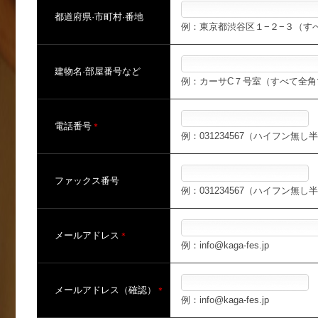
都道府県·市町村·番地
例：東京都渋谷区１−２−３（す
建物名·部屋番号など
例：カーサC７号室（すべて全角
電話番号
＊
例：031234567（ハイフン無
ファックス番号
例：031234567（ハイフン無
メールアドレス
＊
例：info@kaga-fes.jp
メールアドレス（確認）
＊
例：info@kaga-fes.jp