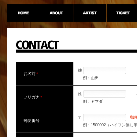
姓
お名前
＊
例：山田
姓
フリガナ
＊
例：ヤマダ
〒
郵
郵便番号
例：1500002（ハイフン無