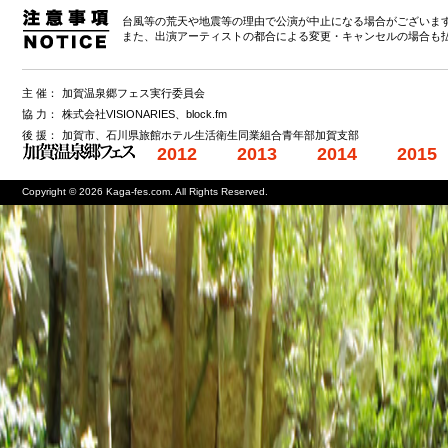
台風等の荒天や地震等の理由で公演が中止になる場合がございま
また、出演アーティストの都合による変更・キャンセルの場合も
主 催：
加賀温泉郷フェス実行委員会
協 力：
株式会社VISIONARIES、block.fm
後 援：
加賀市、石川県旅館ホテル生活衛生同業組合青年部加賀支部
2012
2013
2014
2015
Copyright © 2026 Kaga-fes.com. All Rights Reserved.