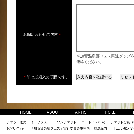
お問い合わせの内容
＊
※加賀温泉郷フェス関連グッズ
連絡ください。
印は必須入力項目です。
＊
HOME
ABOUT
ARTIST
TICKET
チケット販売：
イープラス、ローソンチケット（Lコード：55814）、チケットぴあ（Pコ
お問い合わせ：
「加賀温泉郷フェス」実行委員会事務局 （瑠璃光内） TEL 0761-77-23