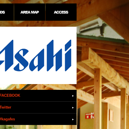
FACEBOOK
Twitter
#kagafes