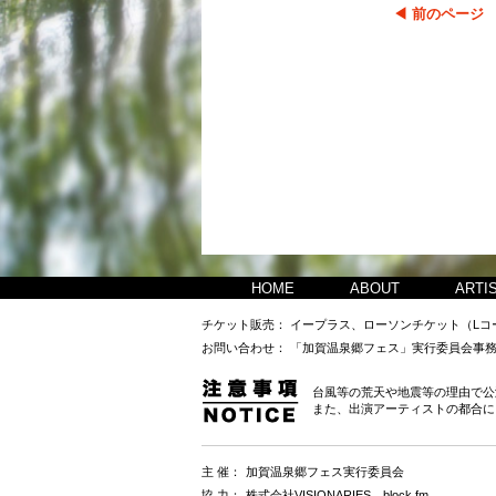
◀ 前のページ
HOME
ABOUT
ARTI
チケット販売：
イープラス、ローソンチケット（Lコード
お問い合わせ：
「加賀温泉郷フェス」実行委員会事務局 （瑠
台風等の荒天や地震等の理由で公
また、出演アーティストの都合に
主 催：
加賀温泉郷フェス実行委員会
協 力：
株式会社VISIONARIES、block.fm