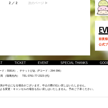
2 ／ 2
次のページ ▶
前夜祭
公式プ
ST
TICKET
EVENT
SPECIAL THANKS
GOO
：55814）、チケットぴあ（Pコード：294-396）
璃光内） TEL 0761-77-2323 (代)
演が中止になる場合がございます。中止の際の払い戻しはいたしません。
よる変更・キャンセルの場合も払い戻しはいたしません。予めご了承ください。