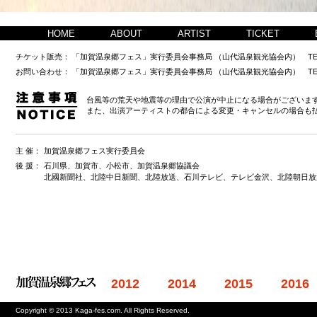
HOME
ABOUT
ARTIST
TICKET
チケット販売：
「加賀温泉郷フェス」実行委員会事務局 （山代温泉観光協会内） TEL0761-77-1
お問い合わせ：
「加賀温泉郷フェス」実行委員会事務局 （山代温泉観光協会内） TEL 0761-77-1
台風等の荒天や地震等の理由で公演が中止になる場合がございま
また、出演アーティストの都合による変更・キャンセルの場合も
主 催：
加賀温泉郷フェス実行委員会
後 援：
石川県、加賀市、小松市、加賀温泉郷協議会
北國新聞社、北陸中日新聞、北陸放送、石川テレビ、テレビ金沢、北陸朝日放
2012
2014
2015
2016
Copyright © 2013 Kaga-fes.com. All Rights Reserved.