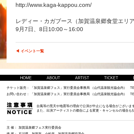
http://www.kaga-kappou.com/
レディー・カガブース（加賀温泉郷食堂エリ
9月7日、8日10:00～16:00
◀ イベント一覧
HOME
ABOUT
ARTIST
TICKET
チケット販売：
「加賀温泉郷フェス」実行委員会事務局 （山代温泉観光協会内） TEL0761-77-1
お問い合わせ：
「加賀温泉郷フェス」実行委員会事務局 （山代温泉観光協会内） TEL 0761-77-1
台風等の荒天や地震等の理由で公演が中止になる場合がございま
また、出演アーティストの都合による変更・キャンセルの場合も
主 催：
加賀温泉郷フェス実行委員会
後 援：
石川県、加賀市、小松市、加賀温泉郷協議会