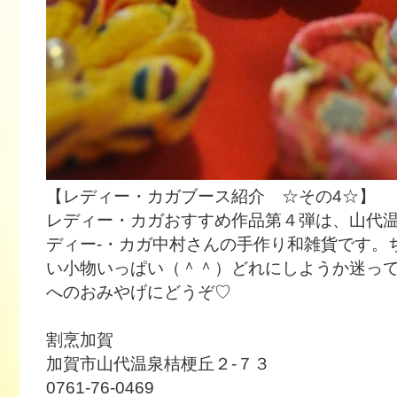
【レディー・カガブース紹介 ☆その4☆】
レディー・カガおすすめ作品第４弾は、山代
ディー-・カガ中村さんの手作り和雑貨です。
い小物いっぱい（＾＾）どれにしようか迷っ
へのおみやげにどうぞ♡
割烹加賀
加賀市山代温泉桔梗丘２-７３
0761-76-0469